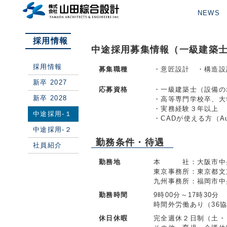
NEWS
採用情報
中途採用募集情報（一級建築
採用情報
募集職種
・意匠設計 ・構造設
新卒 2027
応募資格
・一級建築士（設備の
新卒 2028
・高等専門学校卒、大
・実務経験３年以上
中途採用-１
・CADが使える方（Au
中途採用-２
勤務条件・待遇
社員紹介
勤務地
本 社：大阪市中央
東京事務所：東京都文
九州事務所：福岡市中
勤務時間
9時00分～17時30分
時間外労働あり（36
休日休暇
完全週休２日制（土・