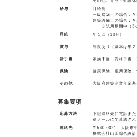
その他、育児・介護休
給与
月給制
一級建築士の場合：￥2
建築設備士の場合：￥2
※試用期間中（3ヶ月
昇給
年１回（10月）
賞与
制度あり（基本は年２
諸手当
家族手当、資格手当、
保険
健康保険、雇用保険、
その他
大阪府建築企業年金基
募集要項
応募方法
下記連絡先に電話また
※メールにて連絡され
連絡先
〒540-0021 大
株式会社山田綜合設計